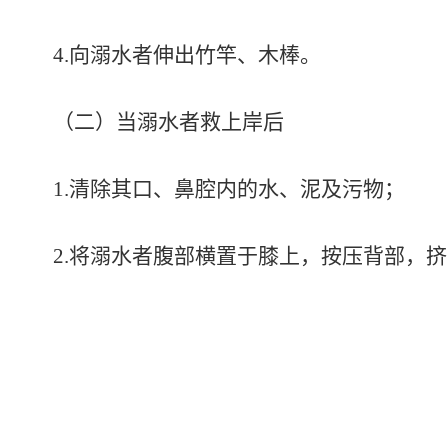
4.向溺水者伸出竹竿、木棒。
（二）当溺水者救上岸后
1.清除其口、鼻腔内的水、泥及污物；
2.将溺水者腹部横置于膝上，按压背部，